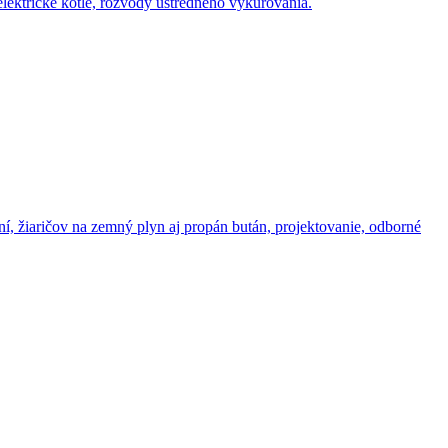
elektrické kotle, rozvody ústredného vykurovania.
, žiaričov na zemný plyn aj propán bután, projektovanie, odborné