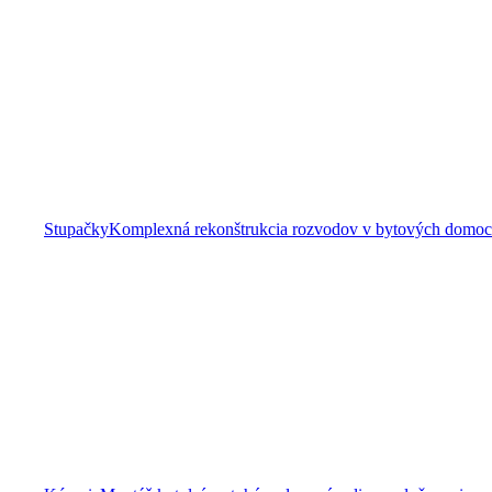
Stupačky
Komplexná rekonštrukcia rozvodov v bytových domoch 