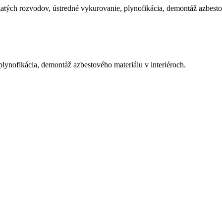
tých rozvodov, ústredné vykurovanie, plynofikácia, demontáž azbestov
ynofikácia, demontáž azbestového materiálu v interiéroch.