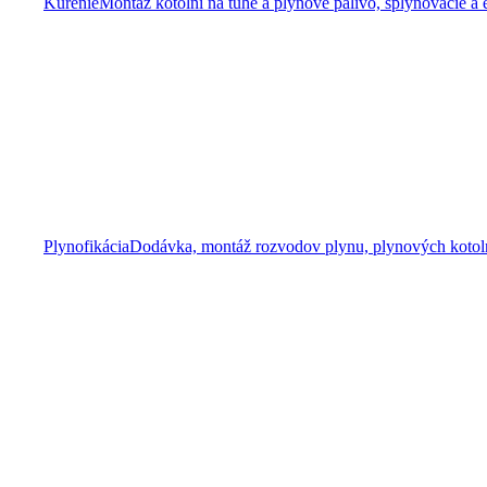
Kúrenie
Montáž kotolní na tuhé a plynové palivo, splyňovacie a 
Plynofikácia
Dodávka, montáž rozvodov plynu, plynových kotolní