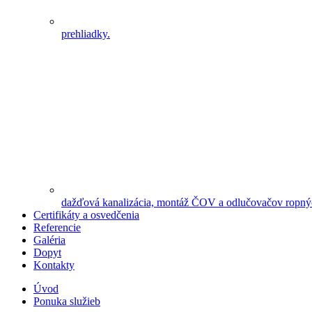
prehliadky.
dažďová kanalizácia, montáž ČOV a odlučovačov ropnýc
Certifikáty a osvedčenia
Referencie
Galéria
Dopyt
Kontakty
Úvod
Ponuka služieb