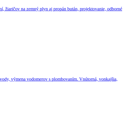
, žiaričov na zemný plyn aj propán bután, projektovanie, odborné
 vody, výmena vodomerov s plombovaním. Vnútorná, vonkajšia,