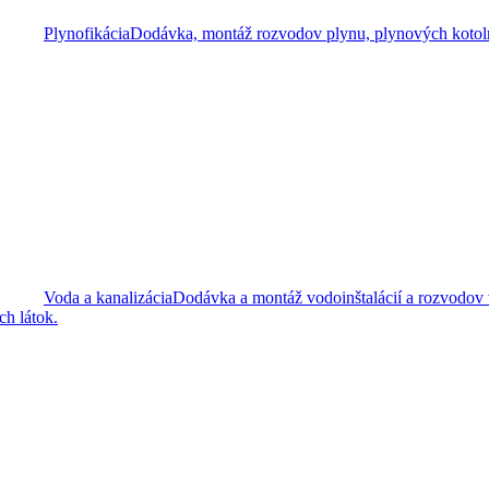
Plynofikácia
Dodávka, montáž rozvodov plynu, plynových kotolní
Voda a kanalizácia
Dodávka a montáž vodoinštalácií a rozvodov
h látok.