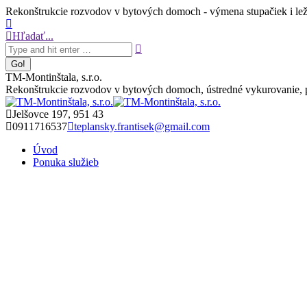
Skip
Rekonštrukcie rozvodov v bytových domoch - výmena stupačiek i leža
to
Facebook
content
Search:
page
Hľadať...
opens
in
new
TM-Montinštala, s.r.o.
window
Rekonštrukcie rozvodov v bytových domoch, ústredné vykurovanie, pl
Jelšovce 197, 951 43
0911716537
teplansky.frantisek@gmail.com
Úvod
Ponuka služieb