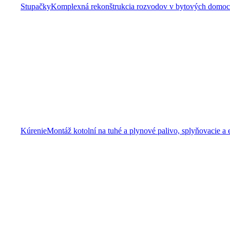
Stupačky
Komplexná rekonštrukcia rozvodov v bytových domoch 
Kúrenie
Montáž kotolní na tuhé a plynové palivo, splyňovacie a 