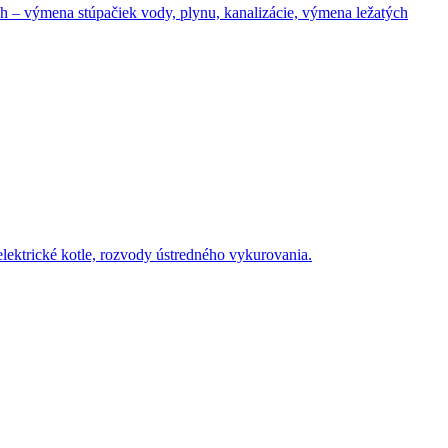
– výmena stúpačiek vody, plynu, kanalizácie, výmena ležatých
elektrické kotle, rozvody ústredného vykurovania.