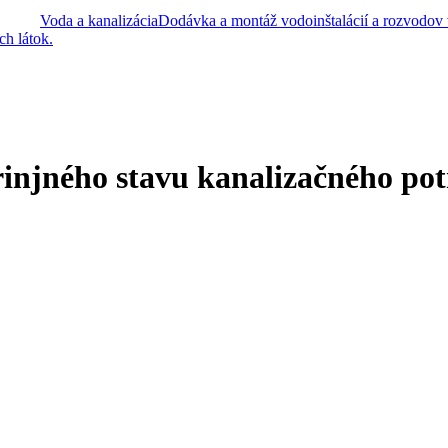
Voda a kanalizácia
Dodávka a montáž vodoinštalácií a rozvodov
h látok.
njného stavu kanalizačného potr