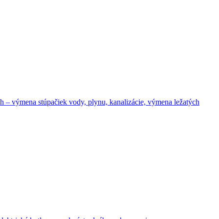
– výmena stúpačiek vody, plynu, kanalizácie, výmena ležatých