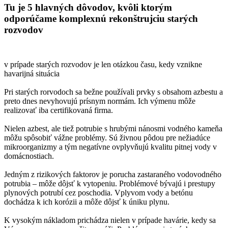
Tu je 5 hlavných dôvodov, kvôli ktorým
odporúčame komplexnú rekonštrujciu starých
rozvodov
v prípade starých rozvodov je len otázkou času, kedy vznikne
havarijná situácia
Pri starých rorvodoch sa bežne používali prvky s obsahom azbestu a
preto dnes nevyhovujú prísnym normám. Ich výmenu môže
realizovať iba certifikovaná firma.
Nielen azbest, ale tiež potrubie s hrubými nánosmi vodného kameňa
môžu spôsobiť vážne problémy. Sú živnou pôdou pre nežiadúce
mikroorganizmy a tým negatívne ovplyvňujú kvalitu pitnej vody v
domácnostiach.
Jedným z rizikových faktorov je porucha zastaraného vodovodného
potrubia – môže dôjsť k vytopeniu. Problémové bývajú i prestupy
plynových potrubí cez poschodia. Vplyvom vody a betónu
dochádza k ich korózii a môže dôjsť k úniku plynu.
K vysokým nákladom prichádza nielen v prípade havárie, kedy sa