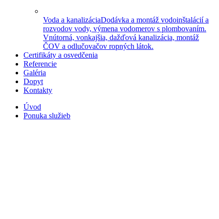
Voda a kanalizácia
Dodávka a montáž vodoinštalácií a
rozvodov vody, výmena vodomerov s plombovaním.
Vnútorná, vonkajšia, dažďová kanalizácia, montáž
ČOV a odlučovačov ropných látok.
Certifikáty a osvedčenia
Referencie
Galéria
Dopyt
Kontakty
Úvod
Ponuka služieb