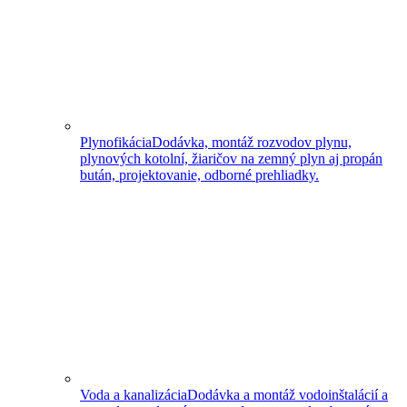
Plynofikácia
Dodávka, montáž rozvodov plynu,
plynových kotolní, žiaričov na zemný plyn aj propán
bután, projektovanie, odborné prehliadky.
Voda a kanalizácia
Dodávka a montáž vodoinštalácií a