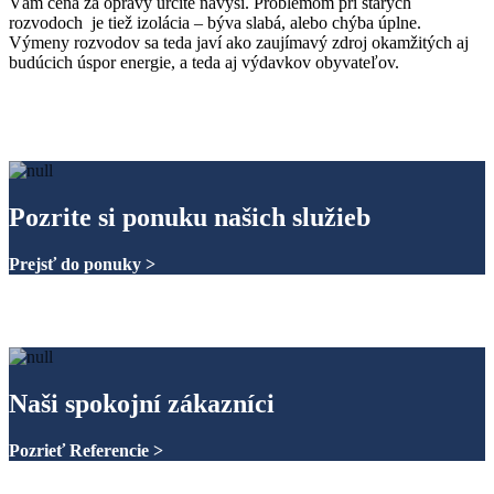
Vám cena za opravy určite navýši. Problémom pri starých
rozvodoch je tiež izolácia – býva slabá, alebo chýba úplne.
Výmeny rozvodov sa teda javí ako zaujímavý zdroj okamžitých aj
budúcich úspor energie, a teda aj výdavkov obyvateľov.
Pozrite si ponuku našich služieb
Prejsť do ponuky >
Naši spokojní zákazníci
Pozrieť Referencie >