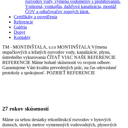
rozvodov vody, výmena vodomerov s plombovaním.
Vnútorná, vonkajšia, dažďová kanalizácia, montáž
ČOV a odlučovačov ropných látok.
Certifikáty a osvedčenia
Referencie
Galéria
Dopyt
Kontakty
TM - MONTINŠTALA, s.r.o
MONTINŠTALA
Výmena
stupačkových a ležatých rozvodov vody, kanalizácie, plynu,
ústredného vykurovania
ČÍTAŤ VIAC
NAŠE REFERENCIE
REFERENCIE
Máme bohaté skúsenosti vo svojom odbore.
Garantujeme Vám kvalitu prevedených prác, na čas odovzdané
protokoly a spokojnosť.
POZRIEŤ REFERENCIE
27 rokov skúseností
Máme za sebou desiatky rekonštrukcií rozvodov v bytových
domoch, stovky metrov vymenených vodovodných, plynových