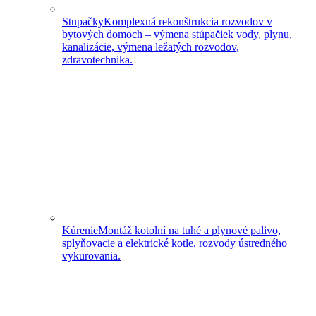
Stupačky
Komplexná rekonštrukcia rozvodov v
bytových domoch – výmena stúpačiek vody, plynu,
kanalizácie, výmena ležatých rozvodov,
zdravotechnika.
Kúrenie
Montáž kotolní na tuhé a plynové palivo,
splyňovacie a elektrické kotle, rozvody ústredného
vykurovania.