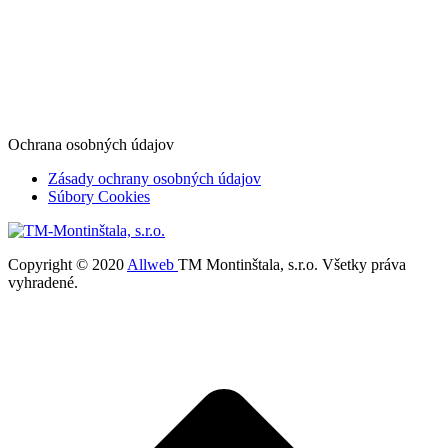
Ochrana osobných údajov
Zásady ochrany osobných údajov
Súbory Cookies
Copyright © 2020
Allweb
TM Montinštala, s.r.o. Všetky práva
vyhradené.
t
T