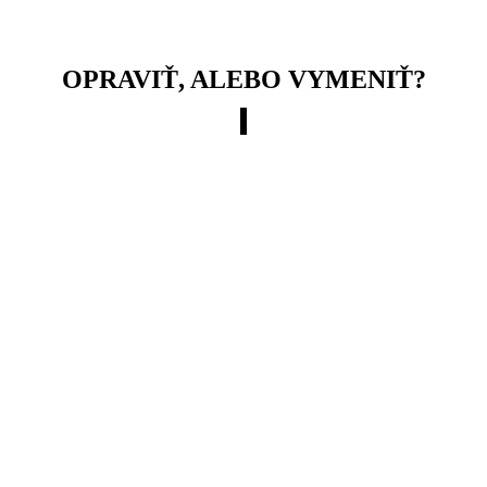
OPRAVIŤ, ALEBO VYMENIŤ?
Riziko havárie
materiálne škody v prípade prasknutia potrubia
Azbest v rozvodoch
V stavebnom priemysle sa azbest používal i pri výrobe stúpačiek
(vodovodné rozvody a kanalizačné siete)
Poškodenie zdravia