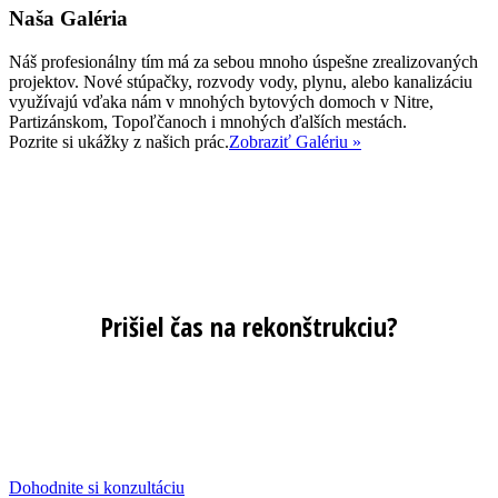
Naša Galéria
Náš profesionálny tím má za sebou mnoho úspešne zrealizovaných
projektov. Nové stúpačky, rozvody vody, plynu, alebo kanalizáciu
využívajú vďaka nám v mnohých bytových domoch v Nitre,
Partizánskom, Topoľčanoch i mnohých ďalších mestách.
Pozrite si ukážky z našich prác.
Zobraziť Galériu »
Prišiel čas na rekonštrukciu?
Viac ako polovica bytových domov na Slovensku je staršia, ako
35 rokov. Rozvody v nich sú za hranicou svojej životnosti.
Denne nad nimi visí hrozba havarijnej situácie a realitou sú
vysoké náklady na energie. Je teda najvyšší čas na výmenu
rozvodov.
Dohodnite si konzultáciu