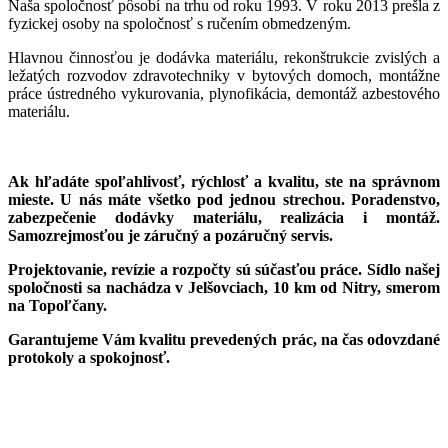
Naša spoločnosť pôsobí na trhu od roku 1993. V roku 2013 prešla z
fyzickej osoby na spoločnosť s ručením obmedzeným.
Hlavnou činnosťou je dodávka materiálu, rekonštrukcie zvislých a
ležatých rozvodov zdravotechniky v bytových domoch, montážne
práce ústredného vykurovania, plynofikácia, demontáž azbestového
materiálu.
Ak hľadáte spoľahlivosť, rýchlosť a kvalitu, ste na správnom
mieste. U nás máte všetko pod jednou strechou. Poradenstvo,
zabezpečenie dodávky materiálu, realizácia i montáž.
Samozrejmosťou je záručný a pozáručný servis.
Projektovanie, revízie a rozpočty sú súčasťou práce. Sídlo našej
spoločnosti sa nachádza v Jelšovciach, 10 km od Nitry, smerom
na Topoľčany.
Garantujeme Vám kvalitu prevedených prác, na čas odovzdané
protokoly a spokojnosť.