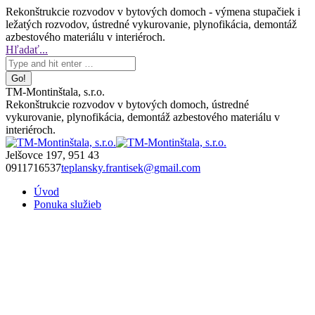
Skip
Rekonštrukcie rozvodov v bytových domoch - výmena stupačiek i
to
ležatých rozvodov, ústredné vykurovanie, plynofikácia, demontáž
content
azbestového materiálu v interiéroch.
Facebook
Search:
Hľadať...
page
opens
in
TM-Montinštala, s.r.o.
new
Rekonštrukcie rozvodov v bytových domoch, ústredné
window
vykurovanie, plynofikácia, demontáž azbestového materiálu v
interiéroch.
Jelšovce 197, 951 43
0911716537
teplansky.frantisek@gmail.com
Úvod
Ponuka služieb