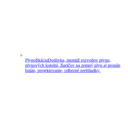
Plynofikácia
Dodávka, montáž rozvodov plynu,
plynových kotolní, žiaričov na zemný plyn aj propán
bután, projektovanie, odborné prehliadky.