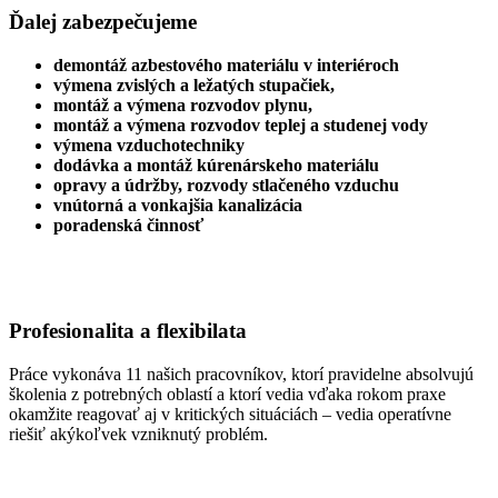
Ďalej zabezpečujeme
demontáž azbestového materiálu v interiéroch
výmena zvislých a ležatých stupačiek,
montáž a výmena rozvodov plynu,
montáž a výmena rozvodov teplej a studenej vody
výmena vzduchotechniky
dodávka a montáž kúrenárskeho materiálu
opravy a údržby, rozvody stlačeného vzduchu
vnútorná a vonkajšia kanalizácia
poradenská činnosť
Profesionalita a flexibilata
Práce vykonáva 11 našich pracovníkov, ktorí pravidelne absolvujú
školenia z potrebných oblastí a ktorí vedia vďaka rokom praxe
okamžite reagovať aj v kritických situáciách – vedia operatívne
riešiť akýkoľvek vzniknutý problém.