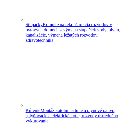
Stupačky
Komplexná rekonštrukcia rozvodov v
bytových domoch – výmena stúpačiek vody, plynu,
kanalizácie, výmena ležatých rozvodov,
zdravotechnika.
Kúrenie
Montáž kotolní na tuhé a plynové palivo,
splyňovacie a elektrické kotle, rozvody ústredného
vykurovania.