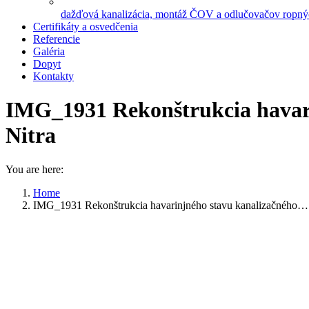
dažďová kanalizácia, montáž ČOV a odlučovačov ropnýc
Certifikáty a osvedčenia
Referencie
Galéria
Dopyt
Kontakty
IMG_1931 Rekonštrukcia havari
Nitra
You are here:
Home
IMG_1931 Rekonštrukcia havarinjného stavu kanalizačného…