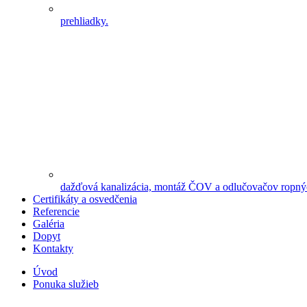
prehliadky.
dažďová kanalizácia, montáž ČOV a odlučovačov ropnýc
Certifikáty a osvedčenia
Referencie
Galéria
Dopyt
Kontakty
Úvod
Ponuka služieb