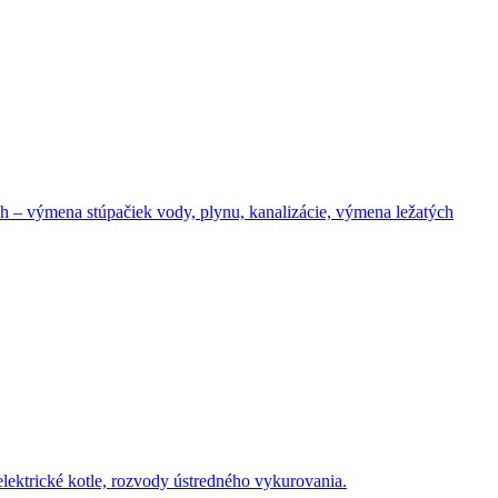
– výmena stúpačiek vody, plynu, kanalizácie, výmena ležatých
elektrické kotle, rozvody ústredného vykurovania.