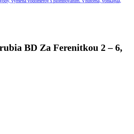
 vody, výmena vodomerov s plombovaním. Vnútorná, vonkajšia,
ubia BD Za Ferenitkou 2 – 6,