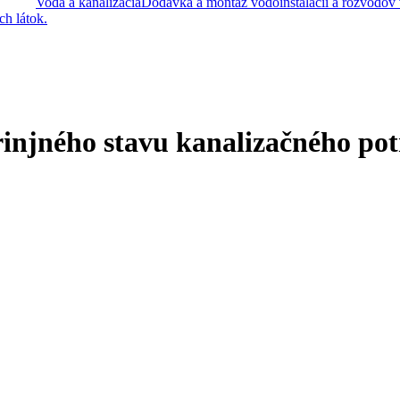
Voda a kanalizácia
Dodávka a montáž vodoinštalácií a rozvodov
h látok.
njného stavu kanalizačného potr