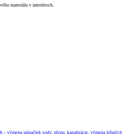
ého materiálu v interiéroch.
– výmena stúpačiek vody, plynu, kanalizácie, výmena ležatých