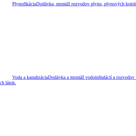
Plynofikácia
Dodávka, montáž rozvodov plynu, plynových kotolní
Voda a kanalizácia
Dodávka a montáž vodoinštalácií a rozvodov
h látok.