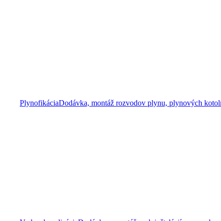
Plynofikácia
Dodávka, montáž rozvodov plynu, plynových kotolní