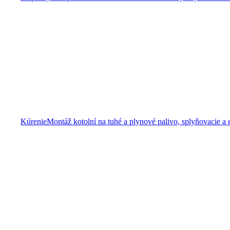
Kúrenie
Montáž kotolní na tuhé a plynové palivo, splyňovacie a 