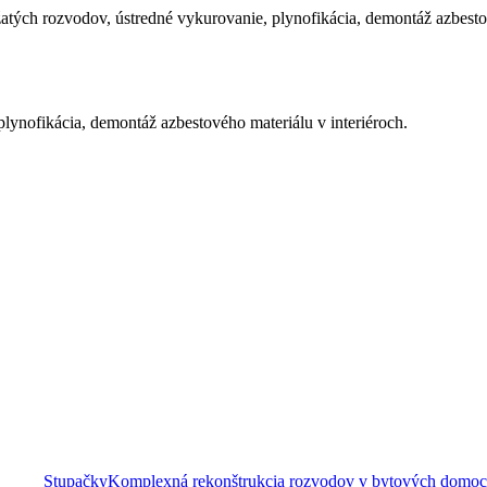
tých rozvodov, ústredné vykurovanie, plynofikácia, demontáž azbestov
ynofikácia, demontáž azbestového materiálu v interiéroch.
Stupačky
Komplexná rekonštrukcia rozvodov v bytových domoch 