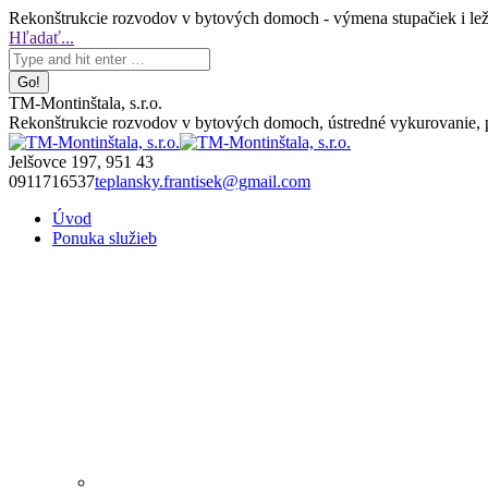
Skip
Rekonštrukcie rozvodov v bytových domoch - výmena stupačiek i leža
to
Facebook
Search:
Hľadať...
content
page
opens
in
TM-Montinštala, s.r.o.
new
Rekonštrukcie rozvodov v bytových domoch, ústredné vykurovanie, pl
window
Jelšovce 197, 951 43
0911716537
teplansky.frantisek@gmail.com
Úvod
Ponuka služieb