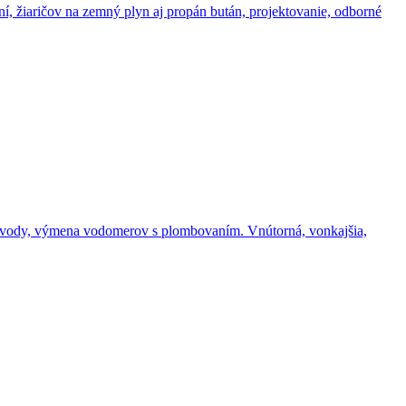
, žiaričov na zemný plyn aj propán bután, projektovanie, odborné
 vody, výmena vodomerov s plombovaním. Vnútorná, vonkajšia,