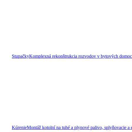
Stupačky
Komplexná rekonštrukcia rozvodov v bytových domoch 
Kúrenie
Montáž kotolní na tuhé a plynové palivo, splyňovacie a 