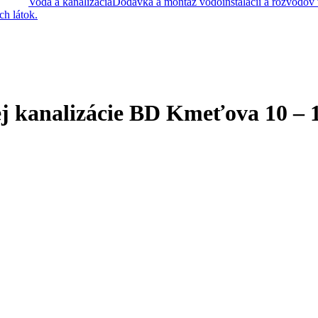
Voda a kanalizácia
Dodávka a montáž vodoinštalácií a rozvodov
h látok.
j kanalizácie BD Kmeťova 10 – 1