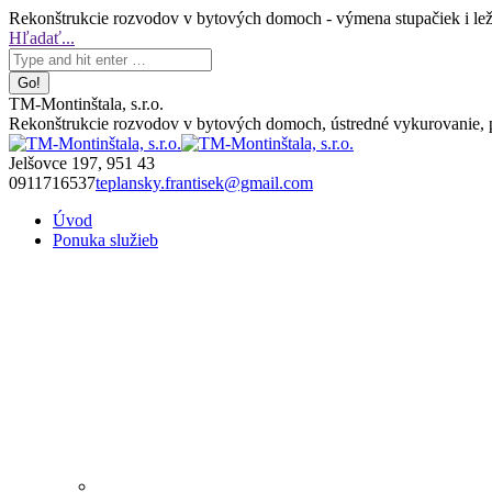
Skip
Rekonštrukcie rozvodov v bytových domoch - výmena stupačiek i leža
to
Facebook
Search:
Hľadať...
content
page
opens
in
TM-Montinštala, s.r.o.
new
Rekonštrukcie rozvodov v bytových domoch, ústredné vykurovanie, pl
window
Jelšovce 197, 951 43
0911716537
teplansky.frantisek@gmail.com
Úvod
Ponuka služieb