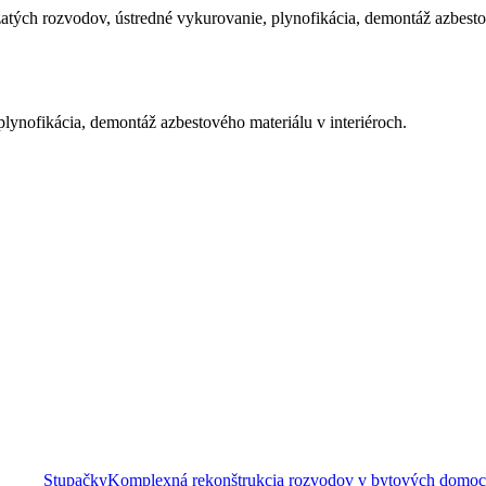
tých rozvodov, ústredné vykurovanie, plynofikácia, demontáž azbestov
ynofikácia, demontáž azbestového materiálu v interiéroch.
Stupačky
Komplexná rekonštrukcia rozvodov v bytových domoch 