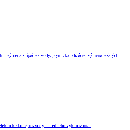
– výmena stúpačiek vody, plynu, kanalizácie, výmena ležatých
elektrické kotle, rozvody ústredného vykurovania.