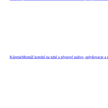
Kúrenie
Montáž kotolní na tuhé a plynové palivo, splyňovacie a 