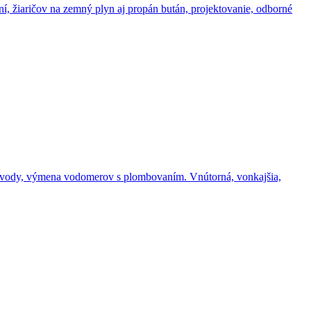
, žiaričov na zemný plyn aj propán bután, projektovanie, odborné
 vody, výmena vodomerov s plombovaním. Vnútorná, vonkajšia,