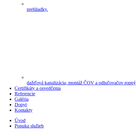
prehliadky.
dažďová kanalizácia, montáž ČOV a odlučovačov ropnýc
Certifikáty a osvedčenia
Referencie
Galéria
Dopyt
Kontakty
Úvod
Ponuka služieb