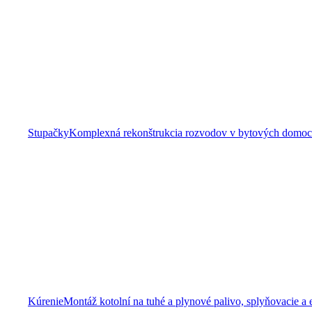
Stupačky
Komplexná rekonštrukcia rozvodov v bytových domoch 
Kúrenie
Montáž kotolní na tuhé a plynové palivo, splyňovacie a 