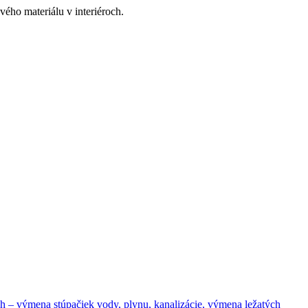
ého materiálu v interiéroch.
– výmena stúpačiek vody, plynu, kanalizácie, výmena ležatých