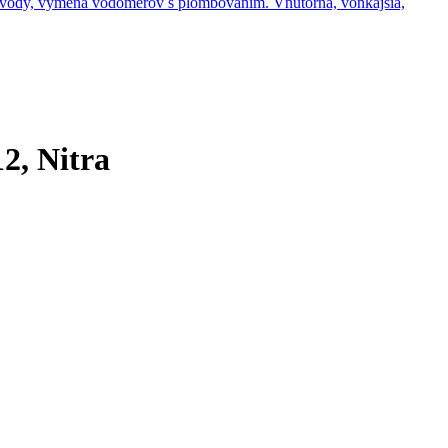
 vody, výmena vodomerov s plombovaním. Vnútorná, vonkajšia,
2, Nitra