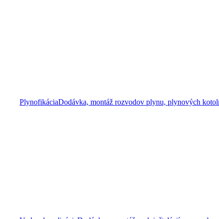
Plynofikácia
Dodávka, montáž rozvodov plynu, plynových kotolní