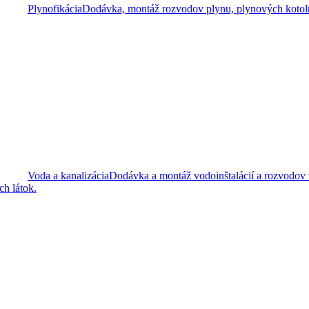
Plynofikácia
Dodávka, montáž rozvodov plynu, plynových kotolní
Voda a kanalizácia
Dodávka a montáž vodoinštalácií a rozvodov
h látok.