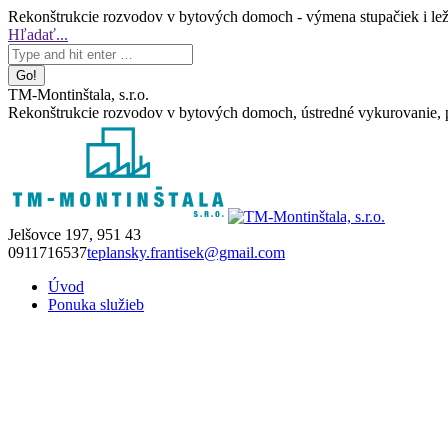
Skip
Rekonštrukcie rozvodov v bytových domoch - výmena stupačiek i leža
to
Facebook
Search:
Hľadať...
content
page
opens
in
TM-Montinštala, s.r.o.
new
Rekonštrukcie rozvodov v bytových domoch, ústredné vykurovanie, pl
window
Jelšovce 197, 951 43
0911716537
teplansky.frantisek@gmail.com
Úvod
Ponuka služieb