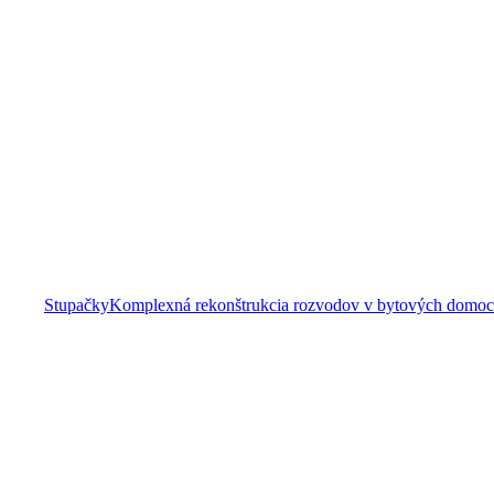
Stupačky
Komplexná rekonštrukcia rozvodov v bytových domoch 