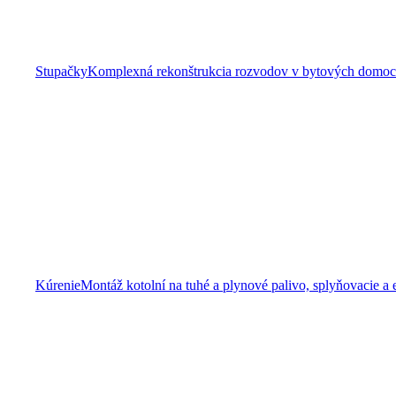
Stupačky
Komplexná rekonštrukcia rozvodov v bytových domoch 
Kúrenie
Montáž kotolní na tuhé a plynové palivo, splyňovacie a 