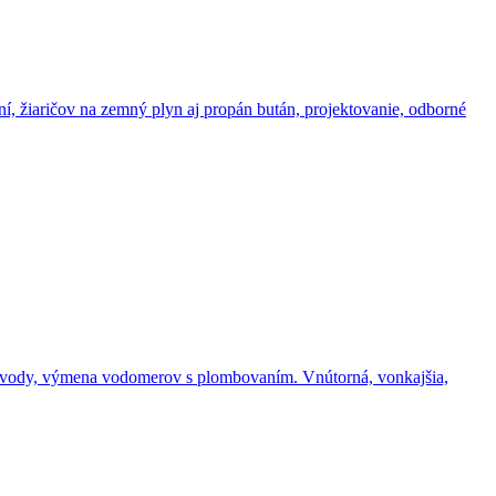
, žiaričov na zemný plyn aj propán bután, projektovanie, odborné
 vody, výmena vodomerov s plombovaním. Vnútorná, vonkajšia,