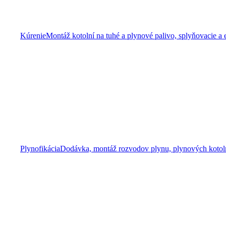
Kúrenie
Montáž kotolní na tuhé a plynové palivo, splyňovacie a 
Plynofikácia
Dodávka, montáž rozvodov plynu, plynových kotolní