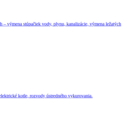
– výmena stúpačiek vody, plynu, kanalizácie, výmena ležatých
elektrické kotle, rozvody ústredného vykurovania.