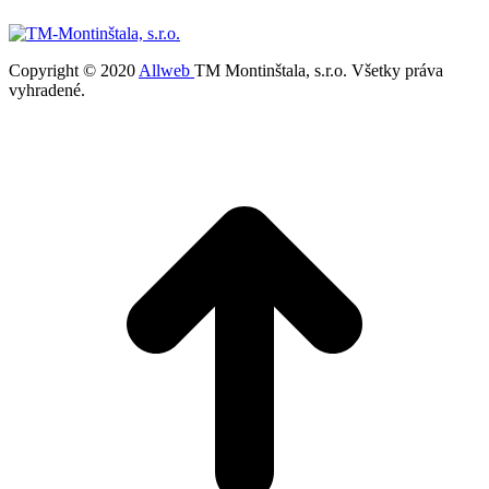
Copyright © 2020
Allweb
TM Montinštala, s.r.o. Všetky práva
vyhradené.
t
T