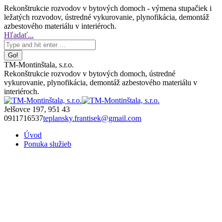
Skip
Rekonštrukcie rozvodov v bytových domoch - výmena stupačiek i
to
ležatých rozvodov, ústredné vykurovanie, plynofikácia, demontáž
content
azbestového materiálu v interiéroch.
Facebook
Search:
Hľadať...
page
opens
in
TM-Montinštala, s.r.o.
new
Rekonštrukcie rozvodov v bytových domoch, ústredné
window
vykurovanie, plynofikácia, demontáž azbestového materiálu v
interiéroch.
Jelšovce 197, 951 43
0911716537
teplansky.frantisek@gmail.com
Úvod
Ponuka služieb