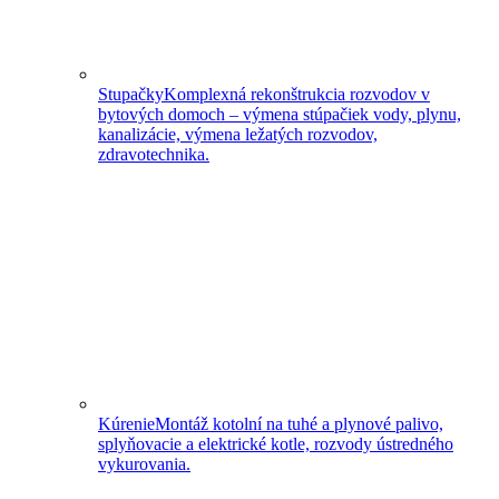
Stupačky
Komplexná rekonštrukcia rozvodov v
bytových domoch – výmena stúpačiek vody, plynu,
kanalizácie, výmena ležatých rozvodov,
zdravotechnika.
Kúrenie
Montáž kotolní na tuhé a plynové palivo,
splyňovacie a elektrické kotle, rozvody ústredného
vykurovania.