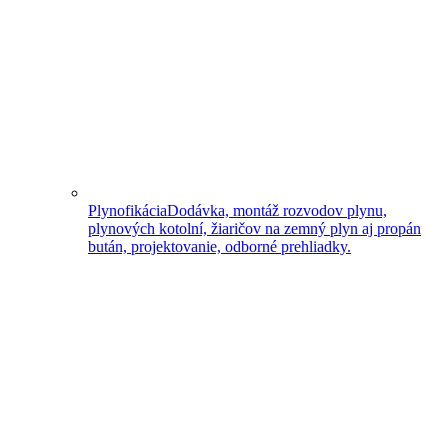
Plynofikácia
Dodávka, montáž rozvodov plynu,
plynových kotolní, žiaričov na zemný plyn aj propán
bután, projektovanie, odborné prehliadky.