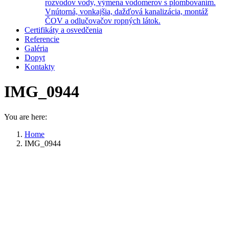
rozvodov vody, výmena vodomerov s plombovaním.
Vnútorná, vonkajšia, dažďová kanalizácia, montáž
ČOV a odlučovačov ropných látok.
Certifikáty a osvedčenia
Referencie
Galéria
Dopyt
Kontakty
IMG_0944
You are here:
Home
IMG_0944