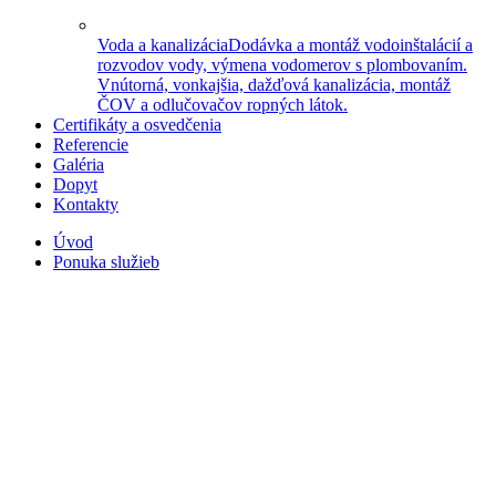
Voda a kanalizácia
Dodávka a montáž vodoinštalácií a
rozvodov vody, výmena vodomerov s plombovaním.
Vnútorná, vonkajšia, dažďová kanalizácia, montáž
ČOV a odlučovačov ropných látok.
Certifikáty a osvedčenia
Referencie
Galéria
Dopyt
Kontakty
Úvod
Ponuka služieb