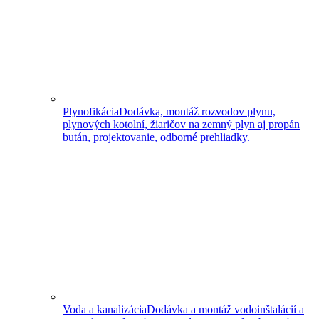
Plynofikácia
Dodávka, montáž rozvodov plynu,
plynových kotolní, žiaričov na zemný plyn aj propán
bután, projektovanie, odborné prehliadky.
Voda a kanalizácia
Dodávka a montáž vodoinštalácií a