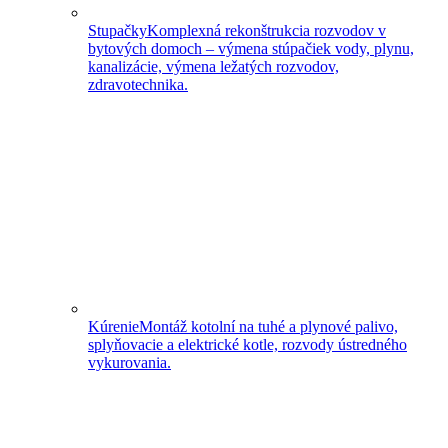
Stupačky
Komplexná rekonštrukcia rozvodov v
bytových domoch – výmena stúpačiek vody, plynu,
kanalizácie, výmena ležatých rozvodov,
zdravotechnika.
Kúrenie
Montáž kotolní na tuhé a plynové palivo,
splyňovacie a elektrické kotle, rozvody ústredného
vykurovania.